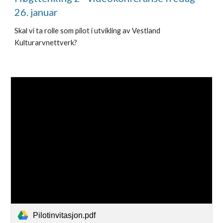
26. januar
Skal vi ta rolle som pilot i utvikling av Vestland
Kulturarvnettverk?
Pilotinvitasjon.pdf